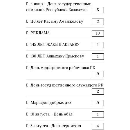
4 июня – День государственных
символов Республики Казахстан
5
110 лет Касыму Аманжолову
2
РЕКЛАМА
10
145 ЛЕТ ЖАКЫП АКБАЕВУ
1
130 ЛЕТ Алимхану Ермекову
1
День медицинского работника РК
9
День государственного служащего РК
2
Марафон добрых дел
9
10 августа – День Абая
1
8 августа - День строителя
4