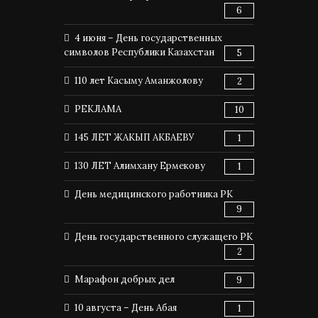
6
4 июня – День государственных
символов Республики Казахстан
5
110 лет Касыму Аманжолову
2
РЕКЛАМА
10
145 ЛЕТ ЖАКЫП АКБАЕВУ
1
130 ЛЕТ Алимхану Ермекову
1
День медицинского работника РК
9
День государственного служащего РК
2
Марафон добрых дел
9
10 августа – День Абая
1