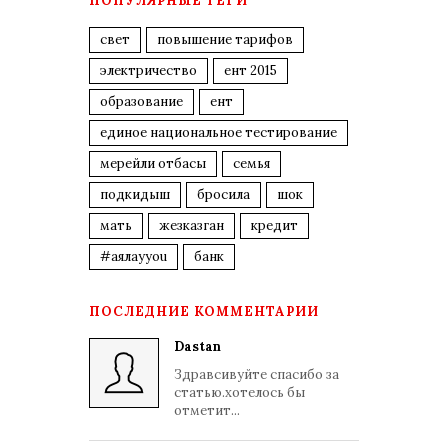
ПОПУЛЯРНЫЕ ТЕГИ
свет
повышение тарифов
электричество
ент 2015
образование
ент
единое национальное тестирование
мерейли отбасы
семья
подкидыш
бросила
шок
мать
жезказган
кредит
#аялауyou
банк
ПОСЛЕДНИЕ КОММЕНТАРИИ
Dastan
Здравсивуйте спасибо за
статью.хотелось бы
отметит...