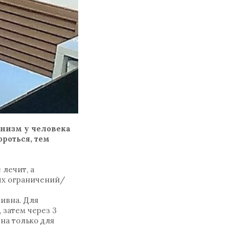
анизм у человека
роться, тем
 лечит, а
ых ограничений/
ивна. Для
 затем через 3
ена только для