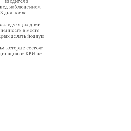
- вводится в
 под наблюдением
3 дня после
 последующих дней
ненность в месте
циях делать йодную
м, которые состоят
кцинация от КВИ не