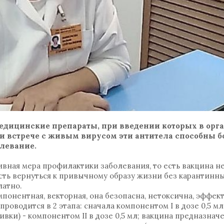
едицинские препараты, при введении которых в орг
и встрече с живым вирусом эти антитела способны бо
левание.
ивная мера профилактики заболевания, то есть вакцина не
сть вернуться к привычному образу жизни без карантинн
латно.
онентная, векторная, она безопасна, нетоксична, эффект
оводится в 2 этапа: сначала компонентом I в дозе 0,5 мл,
вивки) - компонентом II в дозе 0,5 мл; вакцина предназнач