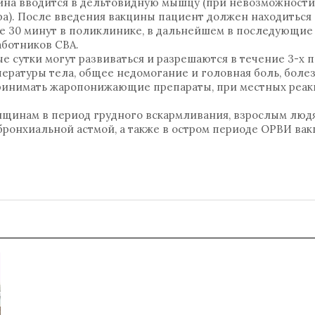
на вводится в дельтовидную мышцу (при невозможности 
а). После введения вакцины пациент должен находиться
е 30 минут в поликлинике, в дальнейшем в последующие 
ботников СВА.
е сутки могут развиваться и разрешаются в течение 3-х
ратуры тела, общее недомогание и головная боль, болез
принимать жаропонижающие препараты, при местных реак
нщинам в период грудного вскармливания, взрослым людя
 бронхиальной астмой, а также в остром периоде ОРВИ ва