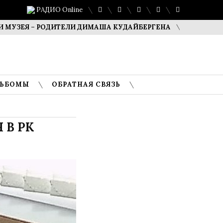
РАДИО Online
 – РОДИТЕЛИ ДИМАША КУДАЙБЕРГЕНА
САФУАН ЖАМПЕИС
ЛЬБОМЫ
ОБРАТНАЯ СВЯЗЬ
 В РК