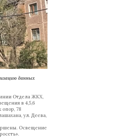
лизацию данных
линии Отдела ЖКХ,
вещения в 4,5,6
 опор, 78
ашахана, ул. Деева,
авершены. Освещение
тросеть».