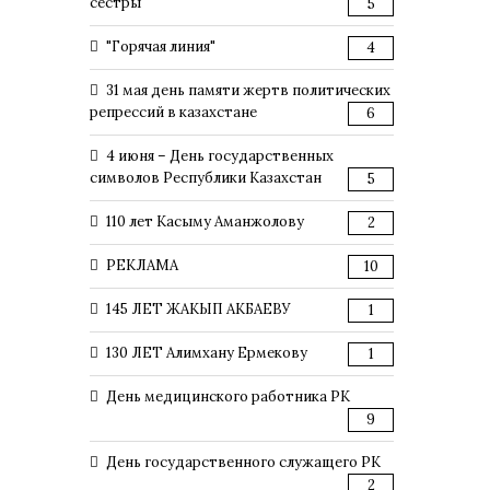
сестры
5
"Горячая линия"
4
31 мая день памяти жертв политических
репрессий в казахстане
6
4 июня – День государственных
символов Республики Казахстан
5
110 лет Касыму Аманжолову
2
РЕКЛАМА
10
145 ЛЕТ ЖАКЫП АКБАЕВУ
1
130 ЛЕТ Алимхану Ермекову
1
День медицинского работника РК
9
День государственного служащего РК
2