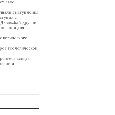
ет свое
лушали выступления
ступил с
 Дюсембай, другие
дновании дня
нологического
дров геологической
рситета всегда
софии и