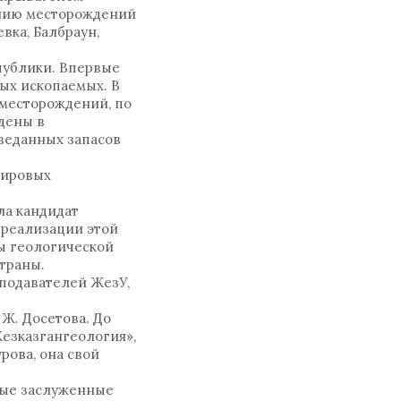
ению месторождений
евка, Балбраун,
публики. Впервые
ых ископаемых. В
 месторождений, по
едены в
веданных запасов
мировых
ла кандидат
е реализации этой
ы геологической
траны.
подавателей ЖезУ,
Ж. Досетова. До
Жезказгангеология»,
рова, она свой
ные заслуженные