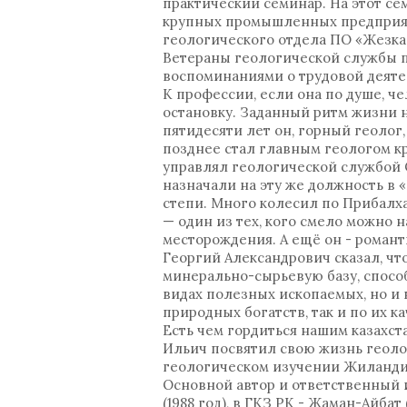
практический семинар. На этот с
крупных промышленных предприяти
геологического отдела ПО «Жезказ
Ветераны геологической службы п
воспоминаниями о трудовой деяте
К профессии, если она по душе, ч
остановку. Заданный ритм жизни 
пятидесяти лет он, горный геолог,
позднее стал главным геологом кр
управлял геологической службой 
назначали на эту же должность в 
степи. Много колесил по Прибалх
— один из тех, кого смело можно 
месторождения. А ещё он - романт
Георгий Александрович сказал, чт
минерально-сырьевую базу, спосо
видах полезных ископаемых, но и 
природных богатств, так и по их ка
Есть чем гордиться нашим казахст
Ильич посвятил свою жизнь геоло
геологическом изучении Жиланди
Основной автор и ответственный 
(1988 год), в ГКЗ РК - Жаман-Айбат