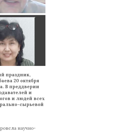
ый праздник,
аева 20 октября
ва. В преддверии
одавателей и
огов и людей всех
ерально-сырьевой
провела научно-