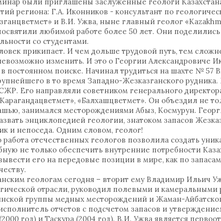
еминар были приглашены заслуженные геологи Казахстан
й региона: Г.А. Иконников - консультант по геологиче
ганцветмет» и В.И. Ужва, ныне главный геолог «Kazakhmy
освятили любимой работе более 50 лет. Они поделились
льности со студентами.
еловек прикипает. И чем дольше трудовой путь, тем сложн
невозможно изменить. И это о Георгии Александровиче И
 в постоянном поиске. Начинал трудиться на шахте № 57 В
упнейшего в то время Западно-Жезказганского рудника. 
СЖР. Его направляли советником генерального директора
«Карагандацветмет», «Балхашцветмет». Он объездил не то
ашью, занимался месторождениями Абыз, Космурун. Геор
назвать энциклопедией геологии, знатоком запасов Жезка
ик и непоседа. Одним словом, геолог!
о работа отечественных геологов позволила создать уни
бную не только обеспечить внутренние потребности Каза
вывести его на передовые позиции в мире, как по запаса
честву.
анским геологам сегодня – вторит ему Владимир Ильич У
гической отрасли, руководил полевыми и камеральными 
нской группы медных месторождений и Жаман-Айбатског
исполнитель отчетов с подсчетом запасов и утверждение
 (2000 год) и Таскура (2004 год). В.И. Ужва является перво