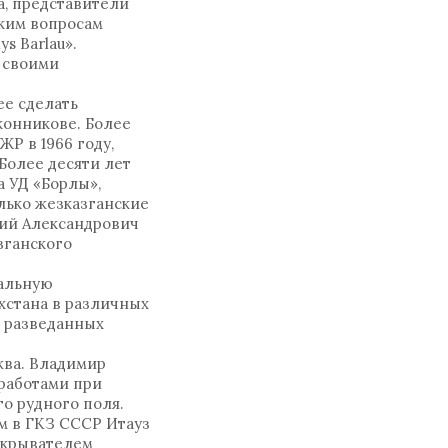
а, представители
ским вопросам
s Barlau».
 своими
ее сделать
конникове. Более
ЖР в 1966 году,
Более десяти лет
 УД «Борлы»,
лько жезказганские
гий Александрович
зганского
кальную
хстана в различных
м разведанных
жва. Владимир
работами при
о рудного поля.
м в ГКЗ СССР Итауз
открывателем