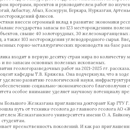
ром программ, проектов и руководителем работ по изуч
ай, Акбастау, Абыз, Космурун, Беркара, Нурказган, Артемь
 месторождений флюсов.
стями внесен огромный вклад в развитие экономики рес
баланс государства запасы по 123 месторождениям полезн
объектов, свыше 40 золоторудных, 30 железомарганцевых
д, а также 103 месторождения углеводородного сырья. Вв
менных горно-металлургических производств на базе раз
лика входит в первую десятку стран мира по количеству 
 и по запасам основных полезных ископаемых.
ития геологоразведочных работ на 2021-2025 гг. рассказа
оцент кафедры Т.В. Кряжева. Она подчеркнула, что в ход
т уделено развитию геологической науки, инфраструктур
и обеспечению социально-экономического благополучия с
итета особое внимание уделяет научному потенциалу пре
м Большого Жезказгана приглашена докторант Кар ГТУ Г. 
рошла путь от техника-геолога до главного геолога АО «
вателем Жезказганского университета имени О. А. Байкону
 студентам.
ивает преемственность поколений. И как раз приглашен