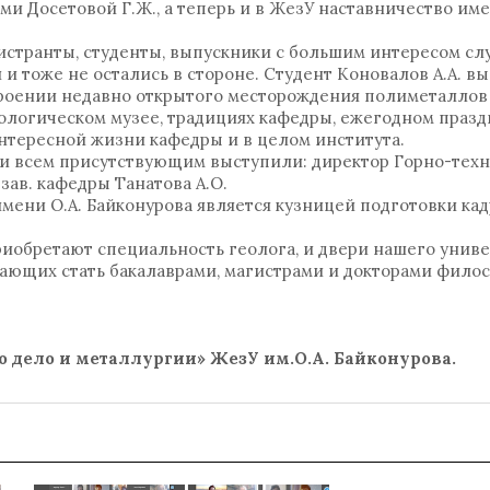
ми Досетовой Г.Ж., а теперь и в ЖезУ наставничество име
странты, студенты, выпускники с большим интересом с
и тоже не остались в стороне. Студент Коновалов А.А. вы
роении недавно открытого месторождения полиметаллов
еологическом музее, традициях кафедры, ежегодном праз
интересной жизни кафедры и в целом института.
 и всем присутствующим выступили: директор Горно-тех
 зав. кафедры Танатова А.О.
мени О.А. Байконурова является кузницей подготовки ка
приобретают специальность геолога, и двери нашего униве
лающих стать бакалаврами, магистрами и докторами фило
го дело и металлургии» ЖезУ им.О.А. Байконурова.