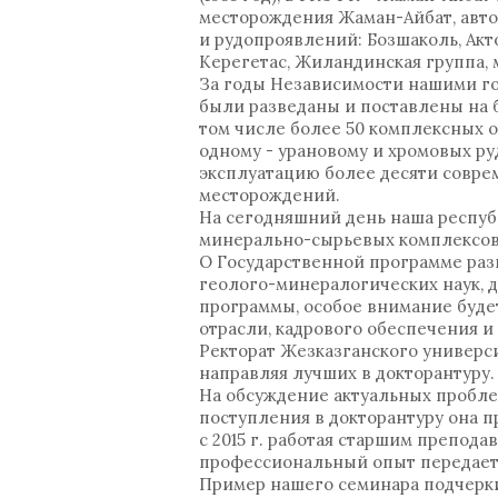
месторождения Жаман-Айбат, авто
и рудопроявлений: Бозшаколь, Актог
Керегетас, Жиландинская группа,
За годы Независимости нашими го
были разведаны и поставлены на 
том числе более 50 комплексных 
одному - урановому и хромовых ру
эксплуатацию более десяти совре
месторождений.
На сегодняшний день наша респуб
минерально-сырьевых комплексов
О Государственной программе разв
геолого-минералогических наук, д
программы, особое внимание буде
отрасли, кадрового обеспечения 
Ректорат Жезказганского универс
направляя лучших в докторантуру.
На обсуждение актуальных пробле
поступления в докторантуру она п
с 2015 г. работая старшим препода
профессиональный опыт передает
Пример нашего семинара подчерк