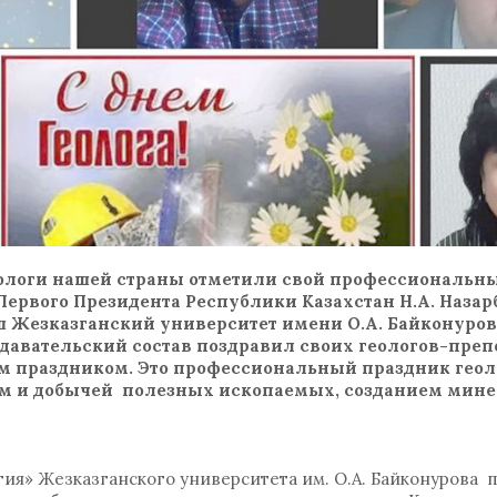
еологи нашей страны отметили свой профессиональн
ервого Президента Республики Казахстан Н.А. Назарб
 наш Жезказганский университет имени О.А. Байконуро
авательский состав поздравил своих геологов-преп
м праздником. Это профессиональный праздник геол
ом и добычей полезных ископаемых, созданием мин
ия» Жезказганского университета им. О.А. Байконурова 