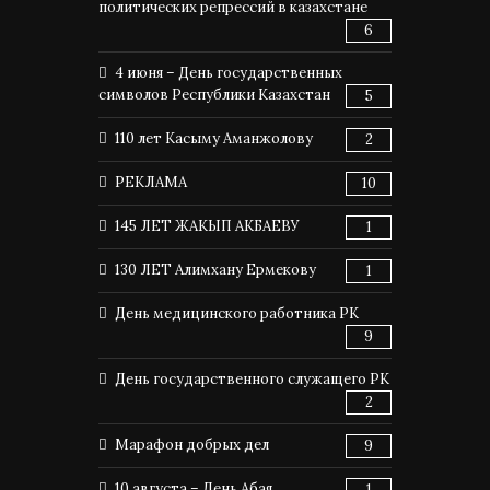
политических репрессий в казахстане
6
4 июня – День государственных
символов Республики Казахстан
5
110 лет Касыму Аманжолову
2
РЕКЛАМА
10
145 ЛЕТ ЖАКЫП АКБАЕВУ
1
130 ЛЕТ Алимхану Ермекову
1
День медицинского работника РК
9
День государственного служащего РК
2
Марафон добрых дел
9
10 августа – День Абая
1