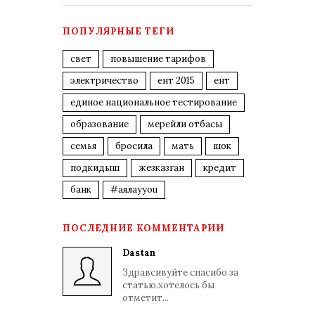
ПОПУЛЯРНЫЕ ТЕГИ
свет
повышение тарифов
электричество
ент 2015
ент
единое национальное тестирование
образование
мерейли отбасы
семья
бросила
мать
шок
подкидыш
жезказган
кредит
банк
#аялауyou
ПОСЛЕДНИЕ КОММЕНТАРИИ
Dastan
Здравсивуйте спасибо за
статью.хотелось бы
отметит...