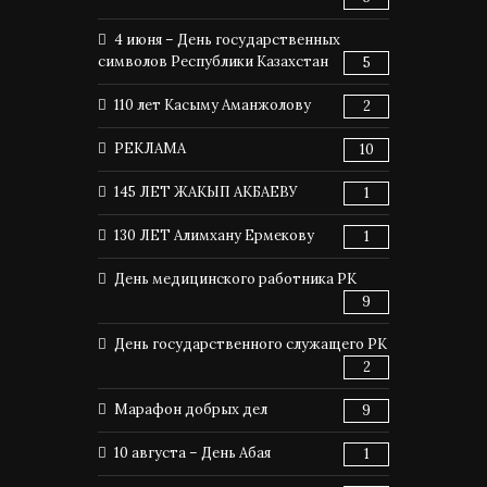
4 июня – День государственных
символов Республики Казахстан
5
110 лет Касыму Аманжолову
2
РЕКЛАМА
10
145 ЛЕТ ЖАКЫП АКБАЕВУ
1
130 ЛЕТ Алимхану Ермекову
1
День медицинского работника РК
9
День государственного служащего РК
2
Марафон добрых дел
9
10 августа – День Абая
1