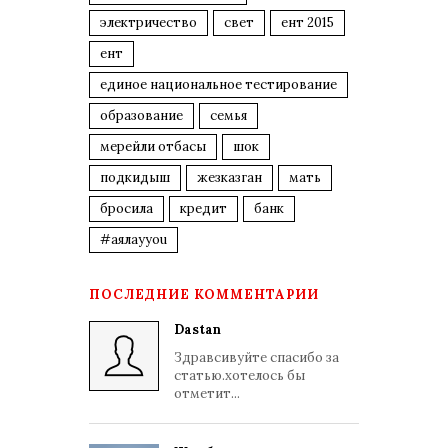
электричество
свет
ент 2015
ент
единое национальное тестирование
образование
семья
мерейли отбасы
шок
подкидыш
жезказган
мать
бросила
кредит
банк
#аялауyou
ПОСЛЕДНИЕ КОММЕНТАРИИ
Dastan
Здравсивуйте спасибо за
статью.хотелось бы
отметит...