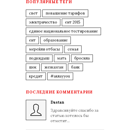
ПОПУЛЯРНЫЕ ТЕГИ
свет
повышение тарифов
электричество
ент 2015
единое национальное тестирование
ент
образование
мерейли отбасы
семья
подкидыш
мать
бросила
шок
жезказган
банк
кредит
#аялауyou
ПОСЛЕДНИЕ КОММЕНТАРИИ
Dastan
Здравсивуйте спасибо за
статью.хотелось бы
отметит...