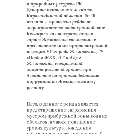
и природных ресурсов РК
Департаментом экологии по
Карагандинской области 25-26
июля т.г. проведено рейдовое
мероприятие по водоохранной зоне
Кенгирского водохранилища в
городе Жезказгане совместно с
представителями природоохранной
полиции УП города Жезказгана, ГУ
«Отдел ЖКХ, ПТ и АД» г.
Жезказгана, специальной
мониторинговой группы при
Агентстве по противодействию
коррупции по Жезказганскому
региону.
Целью данного рейда является
предотвращение загрязнения
мусором прибрежной зоны водных
объектов, а также повышение
уровня культуры поведения
населения в местах рекреации. В