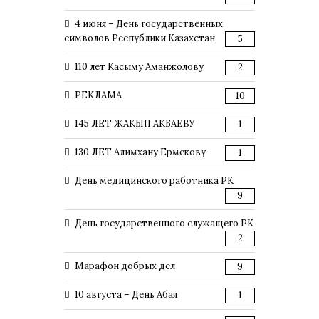
4 июня – День государственных
символов Республики Казахстан
5
110 лет Касыму Аманжолову
2
РЕКЛАМА
10
145 ЛЕТ ЖАКЫП АКБАЕВУ
1
130 ЛЕТ Алимхану Ермекову
1
День медицинского работника РК
9
День государственного служащего РК
2
Марафон добрых дел
9
10 августа – День Абая
1