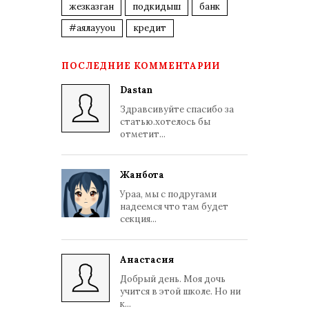
жезказган
подкидыш
банк
#аялауyou
кредит
ПОСЛЕДНИЕ КОММЕНТАРИИ
Dastan
Здравсивуйте спасибо за
статью.хотелось бы
отметит...
Жанбота
Ураа, мы с подругами
надеемся что там будет
секция...
Анастасия
Добрый день. Моя дочь
учится в этой школе. Но ни
к...