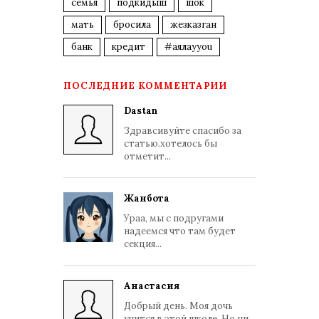
семья
подкидыш
шок
мать
бросила
жезказган
банк
кредит
#аялауyou
ПОСЛЕДНИЕ КОММЕНТАРИИ
Dastan
Здравсивуйте спасибо за
статью.хотелось бы
отметит...
Жанбота
Ураа, мы с подругами
надеемся что там будет
секция...
Анастасия
Добрый день. Моя дочь
учится в этой школе. Но ни