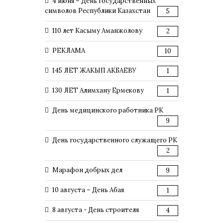
4 июня – День государственных
символов Республики Казахстан
5
110 лет Касыму Аманжолову
2
РЕКЛАМА
10
145 ЛЕТ ЖАКЫП АКБАЕВУ
1
130 ЛЕТ Алимхану Ермекову
1
День медицинского работника РК
9
День государственного служащего РК
2
Марафон добрых дел
9
10 августа – День Абая
1
8 августа - День строителя
4