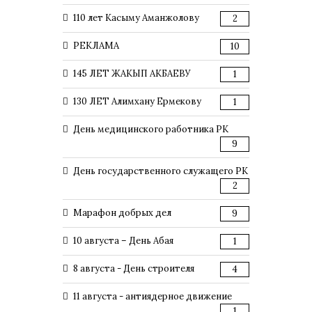
110 лет Касыму Аманжолову
2
РЕКЛАМА
10
145 ЛЕТ ЖАКЫП АКБАЕВУ
1
130 ЛЕТ Алимхану Ермекову
1
День медицинского работника РК
9
День государственного служащего РК
2
Марафон добрых дел
9
10 августа – День Абая
1
8 августа - День строителя
4
11 августа - антиядерное движение
1