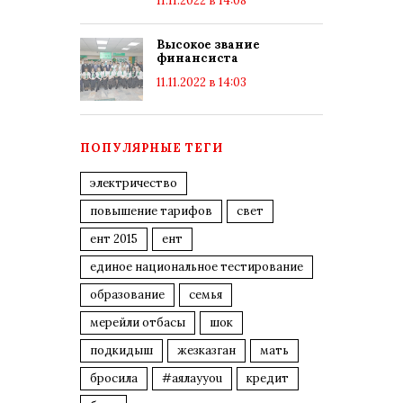
11.11.2022 в 14:08
Высокое звание
финансиста
11.11.2022 в 14:03
ПОПУЛЯРНЫЕ ТЕГИ
электричество
повышение тарифов
свет
ент 2015
ент
единое национальное тестирование
образование
семья
мерейли отбасы
шок
подкидыш
жезказган
мать
бросила
#аялауyou
кредит