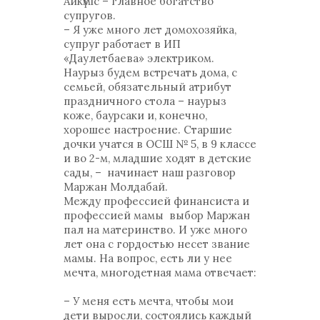
Айкүміс – главное богатство
супругов.
– Я уже много лет домохозяйка,
супруг работает в ИП
«Даулетбаева» электриком.
Наурыз будем встречать дома, с
семьей, обязательный атрибут
праздничного стола – наурыз
коже, баурсаки и, конечно,
хорошее настроение. Старшие
дочки учатся в ОСШ № 5, в 9 классе
и во 2-м, младшие ходят в детские
сады, – начинает наш разговор
Маржан Молдабай.
Между профессией финансиста и
профессией мамы выбор Маржан
пал на материнство. И уже много
лет она с гордостью несет звание
мамы. На вопрос, есть ли у нее
мечта, многодетная мама отвечает:
– У меня есть мечта, чтобы мои
дети выросли, состоялись каждый