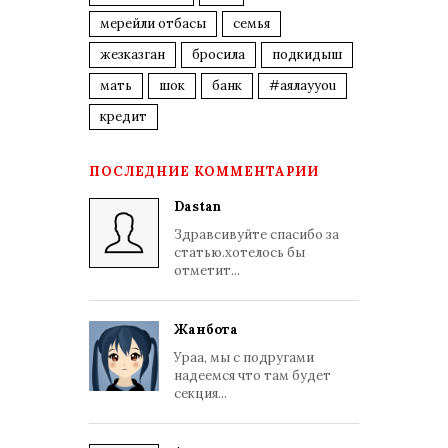
мерейли отбасы
семья
жезказган
бросила
подкидыш
мать
шок
банк
#аялауyou
кредит
ПОСЛЕДНИЕ КОММЕНТАРИИ
Dastan
Здравсивуйте спасибо за
статью.хотелось бы
отметит...
Жанбота
Ураа, мы с подругами
надеемся что там будет
секция...