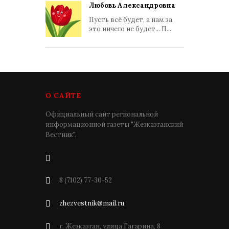
Любовь Александровна
Пусть всё будет, а нам за
это ничего не будет... П...
О САЙТЕ
Официальный сайт региональной
информационной газеты "Жезказганский
Вестник".
8 (7102) 77-30-52
zhezvestnik@mail.ru
г. Жезказган, улица Гагарина, 8