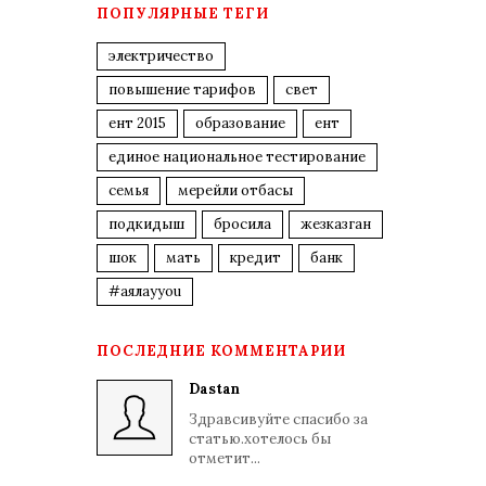
ПОПУЛЯРНЫЕ ТЕГИ
электричество
повышение тарифов
свет
ент 2015
образование
ент
единое национальное тестирование
семья
мерейли отбасы
подкидыш
бросила
жезказган
шок
мать
кредит
банк
#аялауyou
ПОСЛЕДНИЕ КОММЕНТАРИИ
Dastan
Здравсивуйте спасибо за
статью.хотелось бы
отметит...