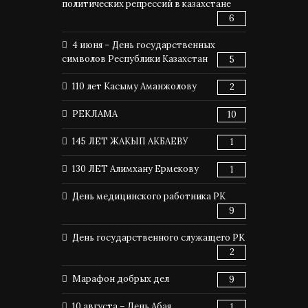
политических репрессий в казахстане
6
4 июня – День государственных
символов Республики Казахстан
5
110 лет Касыму Аманжолову
2
РЕКЛАМА
10
145 ЛЕТ ЖАКЫП АКБАЕВУ
1
130 ЛЕТ Алимхану Ермекову
1
День медицинского работника РК
9
День государственного служащего РК
2
Марафон добрых дел
9
10 августа – День Абая
1