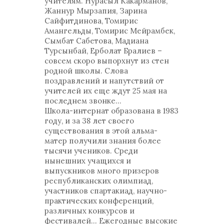
учителям. Нурасыл Какарманов,
Жаннур Мырзапия, Зарина
Сайфитдинова, Томирис
Амангельды, Томирис Мейрамбек,
Сымбат Сабетова, Мадиана
Турсынбай, Ерболат Бралиев –
совсем скоро выпорхнут из стен
родной школы. Слова
поздравлений и напутствий от
учителей их еще ждут 25 мая на
последнем звонке…
Школа-интернат образована в 1983
году, и за 38 лет своего
существования в этой альма-
матер получили знания более
тысячи учеников. Среди
нынешних учащихся и
выпускников много призеров
республиканских олимпиад,
участников спартакиад, научно-
практических конференций,
различных конкурсов и
фестивалей... Ежегодные высокие