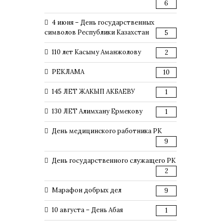
6
4 июня – День государственных
символов Республики Казахстан
5
110 лет Касыму Аманжолову
2
РЕКЛАМА
10
145 ЛЕТ ЖАКЫП АКБАЕВУ
1
130 ЛЕТ Алимхану Ермекову
1
День медицинского работника РК
9
День государственного служащего РК
2
Марафон добрых дел
9
10 августа – День Абая
1