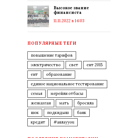
Высокое звание
финансиста
11.11.2022 в 14:03
ПОПУЛЯРНЫЕ ТЕГИ
повышение тарифов
электричество
свет
ент 2015
ент
образование
единое национальное тестирование
семья
мерейли отбасы
жезказган
мать
бросила
шок
подкидыш
банк
кредит
#аялауyou