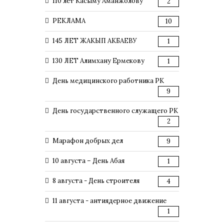
110 лет Касыму Аманжолову
2
РЕКЛАМА
10
145 ЛЕТ ЖАКЫП АКБАЕВУ
1
130 ЛЕТ Алимхану Ермекову
1
День медицинского работника РК
9
День государственного служащего РК
2
Марафон добрых дел
9
10 августа – День Абая
1
8 августа - День строителя
4
11 августа - антиядерное движение
1