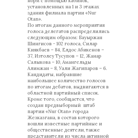
норм с помощью кабинок,
установленных на 1 и 3 этажах
здания филиала партии «Nur
Otan».
По итогам данного мероприятия
голоса делегатов распределились
следующим образом: Бауыржан
Шингисов - 102 голоса, Силар
Киякбаев – 84, Елдос Абикенов –
37, Изтолеу Тусупов – 12, Жанар
Салыкова – 10, Амангельды
Алимжан – 8, Уали Жагипаров – 6.
Кандидаты, набравшие
наибольшее количество голосов
по итогам дебатов, выдвигаются в
областной партийный список.
Кроме того, сообщается, что
создан предвыборный штаб
партии «Nur Otan» города
Жезказгана, в состав которого
вошли известные партийные и
общественные деятели, также
представители из числа активной