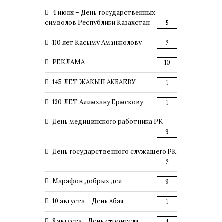
4 июня – День государственных
символов Республики Казахстан
5
110 лет Касыму Аманжолову
2
РЕКЛАМА
10
145 ЛЕТ ЖАКЫП АКБАЕВУ
1
130 ЛЕТ Алимхану Ермекову
1
День медицинского работника РК
9
День государственного служащего РК
2
Марафон добрых дел
9
10 августа – День Абая
1
8 августа - День строителя
4