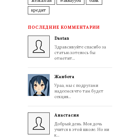
жезказган
#аялауyou
банк
кредит
ПОСЛЕДНИЕ КОММЕНТАРИИ
Dastan
Здравсивуйте спасибо за
статью.хотелось бы
отметит...
Жанбота
Ураа, мы с подругами
надеемся что там будет
секция...
Анастасия
Добрый день. Моя дочь
учится в этой школе. Но ни
к...