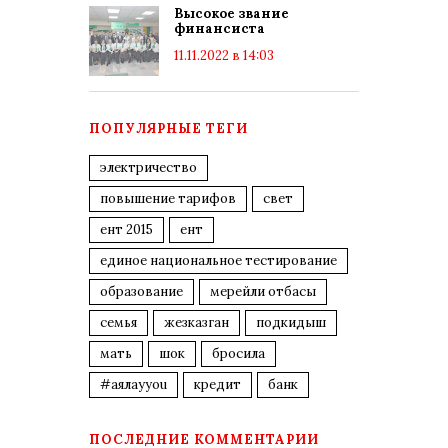
Высокое звание
финансиста
11.11.2022 в 14:03
ПОПУЛЯРНЫЕ ТЕГИ
электричество
повышение тарифов
свет
ент 2015
ент
единое национальное тестирование
образование
мерейли отбасы
семья
жезказган
подкидыш
мать
шок
бросила
#аялауyou
кредит
банк
ПОСЛЕДНИЕ КОММЕНТАРИИ