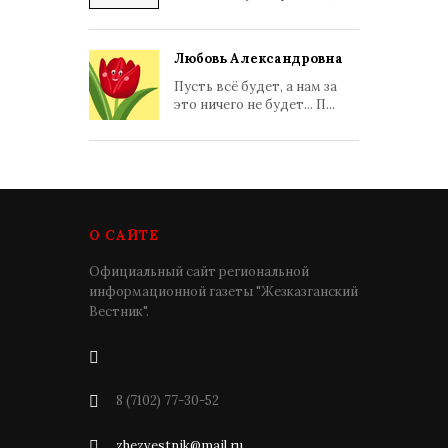
Любовь Александровна
Пусть всё будет, а нам за
это ничего не будет... П...
О САЙТЕ
Официальный сайт региональной
информационной газеты "Жезказганский
Вестник".
8 (7102) 77-30-52
zhezvestnik@mail.ru