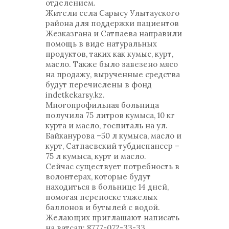
отделением.
Жители села Сарысу Улытауского
района для поддержки пациентов
Жезказгана и Сатпаева направили
помощь в виде натуральных
продуктов, таких как кумыс, курт,
масло. Также было завезено мясо
на продажу, вырученные средства
будут перечислены в фонд
indetkekarsy.kz.
Многопрофильная больница
получила 75 литров кумыса, 10 кг
курта и масло, госпиталь на ул.
Байканурова –50 л кумыса, масло и
курт, Сатпаевский тубдиспансер –
75 л кумыса, курт и масло.
Сейчас существует потребность в
волонтерах, которые будут
находиться в больнице 14 дней,
помогая переноске тяжелых
баллонов и бутылей с водой.
Желающих приглашают написать
на ватсап: 8777-072-33-33.