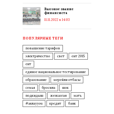
Высокое звание
финансиста
11.11.2022 в 14:03
ПОПУЛЯРНЫЕ ТЕГИ
повышение тарифов
электричество
свет
ент 2015
ент
единое национальное тестирование
образование
мерейли отбасы
семья
бросила
шок
подкидыш
жезказган
мать
#аялауyou
кредит
банк