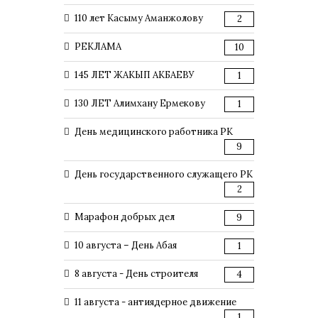
110 лет Касыму Аманжолову
2
РЕКЛАМА
10
145 ЛЕТ ЖАКЫП АКБАЕВУ
1
130 ЛЕТ Алимхану Ермекову
1
День медицинского работника РК
9
День государственного служащего РК
2
Марафон добрых дел
9
10 августа – День Абая
1
8 августа - День строителя
4
11 августа - антиядерное движение
1