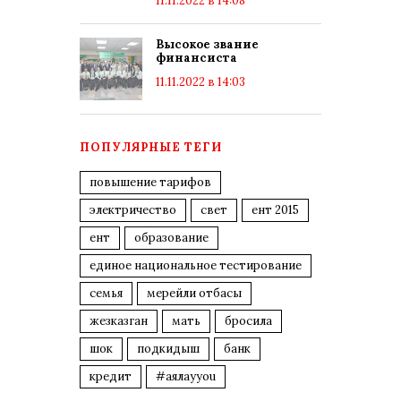
11.11.2022 в 14:08
Высокое звание
финансиста
11.11.2022 в 14:03
ПОПУЛЯРНЫЕ ТЕГИ
повышение тарифов
электричество
свет
ент 2015
ент
образование
единое национальное тестирование
семья
мерейли отбасы
жезказган
мать
бросила
шок
подкидыш
банк
кредит
#аялауyou