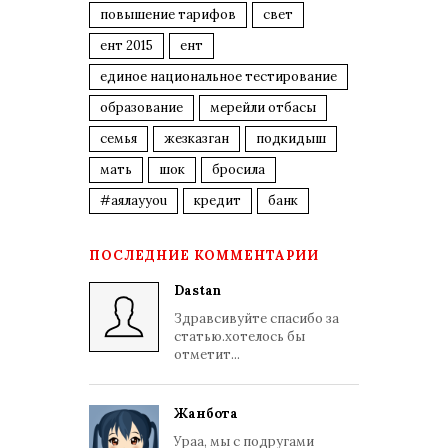
повышение тарифов
свет
ент 2015
ент
единое национальное тестирование
образование
мерейли отбасы
семья
жезказган
подкидыш
мать
шок
бросила
#аялауyou
кредит
банк
ПОСЛЕДНИЕ КОММЕНТАРИИ
Dastan
Здравсивуйте спасибо за
статью.хотелось бы
отметит...
Жанбота
Ураа, мы с подругами