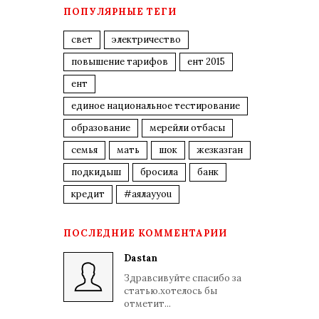
ПОПУЛЯРНЫЕ ТЕГИ
свет
электричество
повышение тарифов
ент 2015
ент
единое национальное тестирование
образование
мерейли отбасы
семья
мать
шок
жезказган
подкидыш
бросила
банк
кредит
#аялауyou
ПОСЛЕДНИЕ КОММЕНТАРИИ
Dastan
Здравсивуйте спасибо за
статью.хотелось бы
отметит...