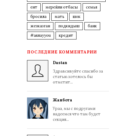
ент
мерейли отбасы
семья
бросила
мать
шок
жезказган
подкидыш
банк
#аялауyou
кредит
ПОСЛЕДНИЕ КОММЕНТАРИИ
Dastan
Здравсивуйте спасибо за
статью.хотелось бы
отметит...
Жанбота
Ураа, мы с подругами
надеемся что там будет
секция...