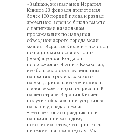
«Вайнах», жезказганец Исрапил
Кикиев 23 февраля приготовил
более 100 порций плова и раздал
ароматное, горячее блюдо вместе
с напитками владельцам
проезжающих по Западной
объездной дороге города меди
машин. Исрапил Кикиев – чеченец
по национальности из тейпа
(рода) шуоной. Когда он
переезжал из Чечни в Казахстан,
его благословили старейшины,
напомнив о роли казахского
народа, принявшего чеченцев на
своей земле в годы репрессий. В
нашей стране Исрапил Кикиев
получил образование, устроился
на работу, создал семью.
– Это не только праздник, но и
напоминание молодому
поколению о том, что пришлось
пережить нашим предкам. Мы