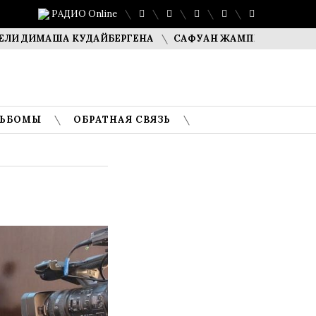
РАДИО Online
ИМАША КУДАЙБЕРГЕНА
САФУАН ЖАМПЕИСОВ: «МЫ ХОТИМ
ЛЬБОМЫ
ОБРАТНАЯ СВЯЗЬ