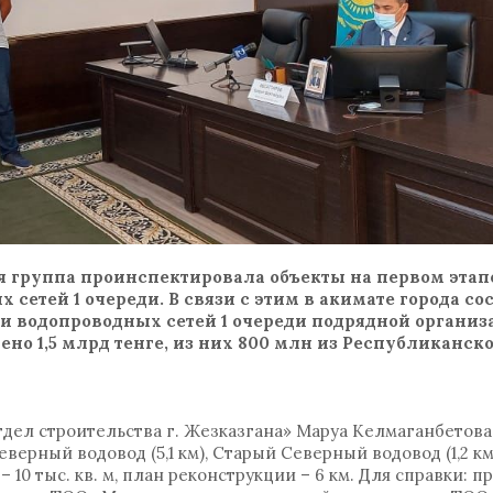
я группа проинспектировала объекты на первом этап
сетей 1 очереди. В связи с этим в акимате города со
и водопроводных сетей 1 очереди подрядной организа
лено 1,5 млрд тенге, из них 800 млн из Республиканско
дел строительства г. Жезказгана» Маруа Келмаганбетова,
верный водовод (5,1 км), Старый Северный водовод (1,2 
– 10 тыс. кв. м, план реконструкции – 6 км. Для справки: 