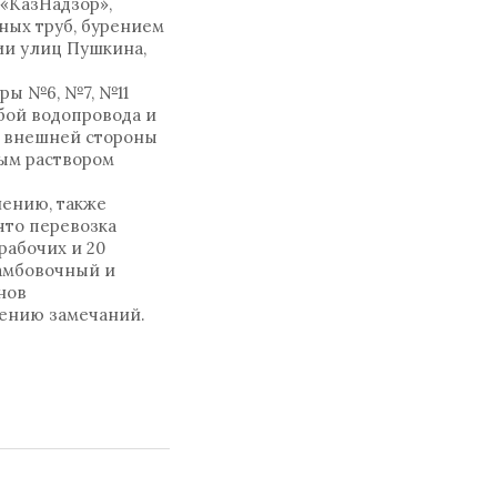
 «КазНадзор»,
ных труб, бурением
нии улиц Пушкина,
ры №6, №7, №11
бой водопровода и
 с внешней стороны
ным раствором
нению, также
что перевозка
рабочих и 20
рамбовочный и
нов
нению замечаний.