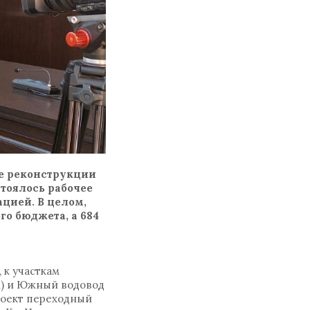
е реконструкции
стоялось рабочее
цией. В целом,
го бюджета, а 684
 к участкам
км) и Южный водовод
проект переходный