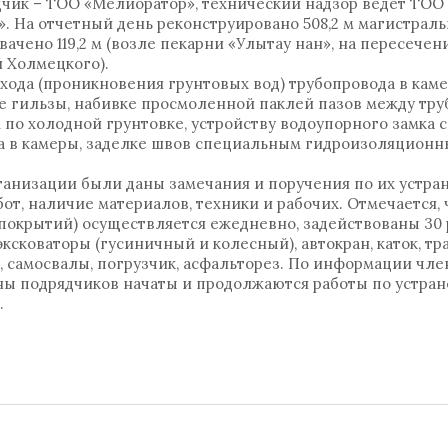
ядчик – ТОО «Мелиоратор», технический надзор ведет ТОО
». На отчетный день реконструировано 508,2 м магистраль
ачено 119,2 м (возле пекарни «Улытау нан», на пересече
 Холмецкого).
хода (проникновения грунтовых вод) трубопровода в каме
е гильзы, набивке просмоленной паклей пазов между тру
 по холодной грунтовке, устройству водоупорного замка
да в камеры, заделке швов специальным гидроизоляцион
ганизации были даны замечания и поручения по их устра
от, наличие материалов, техники и рабочих. Отмечается, 
 покрытий) осуществляется ежедневно, задействованы 30 
эксковаторы (гусиничный и колесный), автокран, каток, т
, самосвалы, погрузчик, асфальторез. По информации чле
ны подрядчиков начаты и продолжаются работы по устра
.