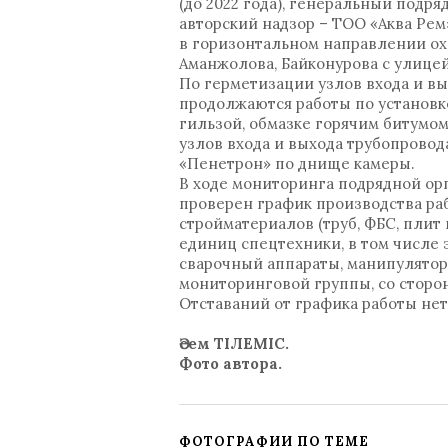
(до 2022 года), генеральный подр
авторский надзор – ТОО «Аква Рем
в горизонтальном направлении охв
Аманжолова, Байконурова с улицей
По герметизации узлов входа и вы
продолжаются работы по установк
гильзой, обмазке горячим битумом
узлов входа и выхода трубопрово
«Пенетрон» по днище камеры.
В ходе мониторинга подрядной ор
проверен график производства раб
стройматериалов (труб, ФБС, плит
единиц спецтехники, в том числе 
сварочный аппараты, манипулятор
мониторинговой группы, со сторо
Отставаний от графика работы нет
Әсем ТІЛЕМІС.
Фото автора.
ФОТОГРАФИИ ПО ТЕМЕ