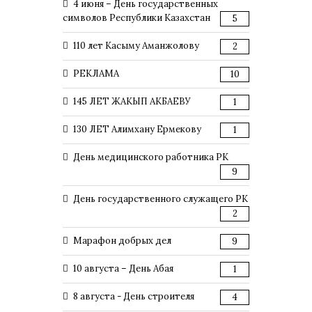
4 июня – День государственных
символов Республики Казахстан
5
110 лет Касыму Аманжолову
2
РЕКЛАМА
10
145 ЛЕТ ЖАКЫП АКБАЕВУ
1
130 ЛЕТ Алимхану Ермекову
1
День медицинского работника РК
9
День государственного служащего РК
2
Марафон добрых дел
9
10 августа – День Абая
1
8 августа - День строителя
4