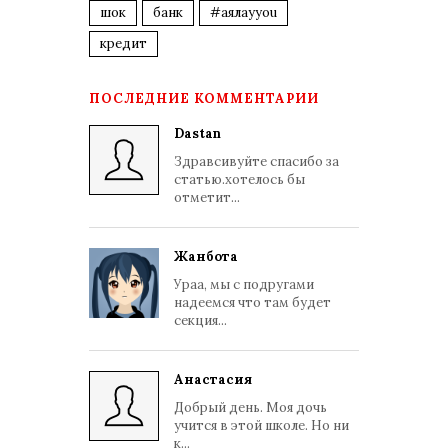
шок
банк
#аялауyou
кредит
ПОСЛЕДНИЕ КОММЕНТАРИИ
Dastan
Здравсивуйте спасибо за
статью.хотелось бы
отметит...
Жанбота
Ураа, мы с подругами
надеемся что там будет
секция...
Анастасия
Добрый день. Моя дочь
учится в этой школе. Но ни
к...