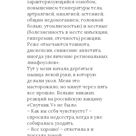
характеризующийся ознобом,
повышением температуры тела,
артралгией, миалгией, астенией,
общим недомоганием, головной
болью, утомляемостью) и местные
(болезненность в месте инъекции,
гиперемия, отечность) реакции.
Реже отмечаются тошнота,
диспепсия, снижение аппетита,
иногда увеличение региональных
лимфоузлов».
Тут у меня начала дергаться
мышца левой руки, в которую
делали укол. Меня это
насторожило, но минут через пять
все прошло. Больше никаких
реакций на российскую вакцину
«Спутник V» не было.
– Как вы себя чувствуете? –
спросила медсестра, когда я уже
собиралась уходить.
– Все хорошо! – ответила я и
поехала домой.