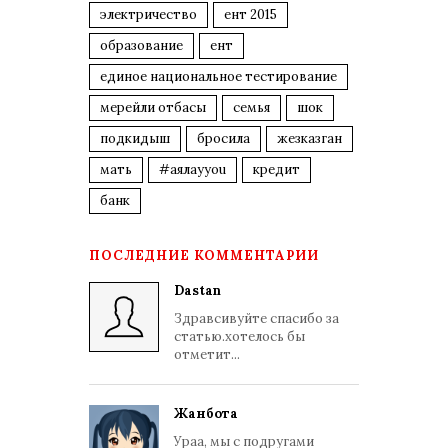
электричество
ент 2015
образование
ент
единое национальное тестирование
мерейли отбасы
семья
шок
подкидыш
бросила
жезказган
мать
#аялауyou
кредит
банк
ПОСЛЕДНИЕ КОММЕНТАРИИ
Dastan
Здравсивуйте спасибо за
статью.хотелось бы
отметит...
Жанбота
Ураа, мы с подругами