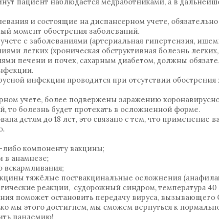
инут пациент наблюдается медработниками, а в дальнейш
евания и состоящие на диспансерном учете, обязательн
нный момент обострения заболеваний.
 учете с заболеваниями (артериальная гипертензия, ишем
ниями легких (хроническая обструктивная болезнь легких
иями печени и почек, сахарным диабетом, должны обязат
нфекции.
усной инфекции проводится при отсутствии обострения
рном учете, более подвержены заражению коронавирусн
, то болезнь будет протекать в осложненной форме.
ана детям до 18 лет, это связано с тем, что применение 
о.
у-либо компоненту вакцины;
и в анамнезе;
го вскармливания;
вакцины тяжёлые поствакцинальные осложнения (анафила
ические реакции, судорожный синдром, температура 40 
ния поможет остановить передачу вируса, вызывающего С
ько мы этого достигнем, мы сможем вернуться к нормальн
ить пандемию!