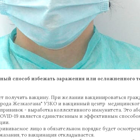
ный способ избежать заражения или осложненного т
ет получить вакцину. При желании вакцинироваться граж
орода Жезказгана" УЗКО и вакцинный центр медицинског
прививок - выработка коллективного иммунитета. Это а
СОVID-19 является единственным и эффективным способо
ции.
ививаемое лицо в обязательном порядке будет осмотрен
казания, то вакцинация откладывается.