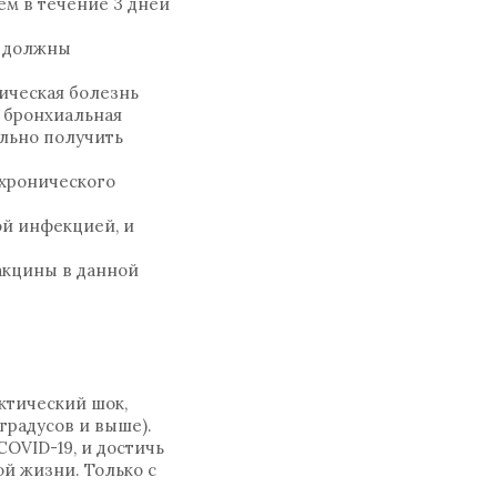
ем в течение 3 дней
о должны
ическая болезнь
, бронхиальная
ельно получить
 хронического
ой инфекцией, и
вакцины в данной
ктический шок,
градусов и выше).
ОVID-19, и достичь
ой жизни. Только с