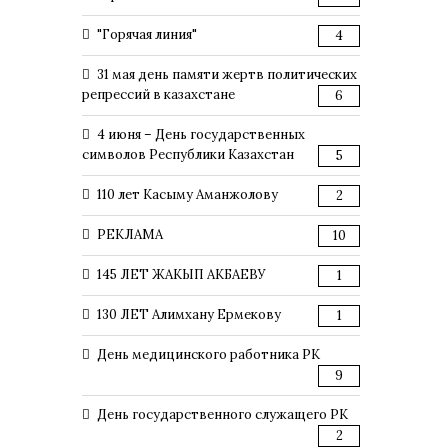
"Горячая линия"
4
31 мая день памяти жертв политических
репрессий в казахстане
6
4 июня – День государственных
символов Республики Казахстан
5
110 лет Касыму Аманжолову
2
РЕКЛАМА
10
145 ЛЕТ ЖАКЫП АКБАЕВУ
1
130 ЛЕТ Алимхану Ермекову
1
День медицинского работника РК
9
День государственного служащего РК
2