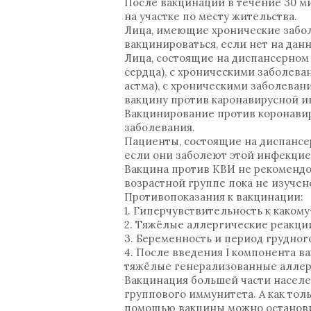
После вакцинации в течение 30 м
на участке по месту жительства.
Лица, имеющие хронические забол
вакцинироваться, если нет на да
Лица, состоящие на диспансерном
сердца), с хроническими заболева
астма), с хроническими заболеван
вакцину против каронавирусной и
Вакцинирование против коронавир
заболевания.
Пациенты, состоящие на диспансе
если они заболеют этой инфекцией
Вакцина против КВИ не рекомендов
возрастной группе пока не изучен
Противопоказания к вакцинации:
1. Гиперчувствительность к каком
2. Тяжёлые аллергические реакци
3. Беременность и период грудно
4. После введения I компонента 
тяжёлые генерализованные аллерг
Вакцинация большей части населе
группового иммунитета. А как тол
помощью вакцины можно останов