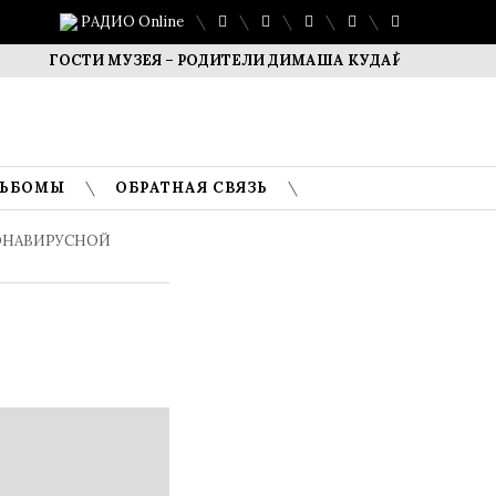
РАДИО Online
СТИ МУЗЕЯ – РОДИТЕЛИ ДИМАША КУДАЙБЕРГЕНА
САФУА
ЛЬБОМЫ
ОБРАТНАЯ СВЯЗЬ
ОНАВИРУСНОЙ