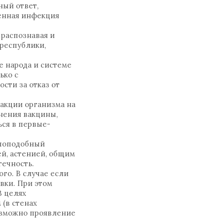
ный ответ,
енная инфекция
 распознавая и
 республики,
е народа и системе
ько с
сти за отказ от
акции организма на
нения вакцины,
ся в первые-
ппоподобный
й, астенией, общим
течность.
го. В случае если
вки. При этом
В целях
(в стенах
озможно проявление