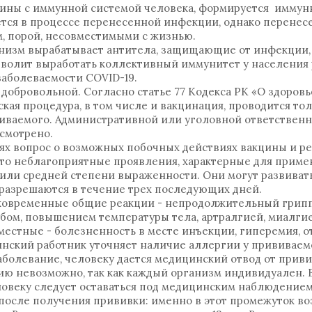
цины с иммунной системой человека, формируется иммун
тся в процессе перенесенной инфекции, однако перенес
, порой, несовместимыми с жизнью.
анизм вырабатывает антитела, защищающие от инфекции,
озволит выработать коллективный иммунитет у населения
заболеваемости COVID-19.
 добровольной. Согласно статье 77 Кодекса РК «О здоровь
ая процедура, в том числе и вакцинация, проводится тол
ваемого. Административной или уголовной ответственно
усмотрено.
ях вопрос о возможных побочных действиях вакцины и ре
 что неблагоприятные проявления, характерные для приме
ли средней степени выраженности. Они могут развивать
 разрешаются в течение трех последующих дней.
атковременные общие реакции - непродолжительный гри
бом, повышением температуры тела, артралгией, миалгие
естные - болезненность в месте инъекции, гиперемия, о
ский работник уточняет наличие аллергии у прививаемо
болевание, человеку дается медицинский отвод от приви
ию невозможно, так как каждый организм индивидуален. 
овеку следует оставаться под медицинским наблюдением 
после получения прививки: именно в этот промежуток в