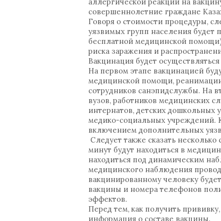
аллергической реакции на вакцину
совершеннолетние граждане Каза
Говоря о стоимости процедуры, сл
уязвимых групп населения будет 
бесплатной медицинской помощи)
риска заражения и распространен
Вакцинация будет осуществляться
На первом этапе вакцинацией буд
медицинской помощи, реанимации
сотрудников санэпидслужбы. На в
вузов, работников медицинских сл
интернатов, детских дошкольных 
медико-социальных учреждений. К
включением дополнительных уязв
Следует также сказать несколько
минут будут находиться в медици
находиться под динамическим наб
медицинского наблюдения проводи
вакцинированному человеку будет
вакцины и номера телефонов полик
эффектов.
Перед тем, как получить прививку
информация о составе вакцины.