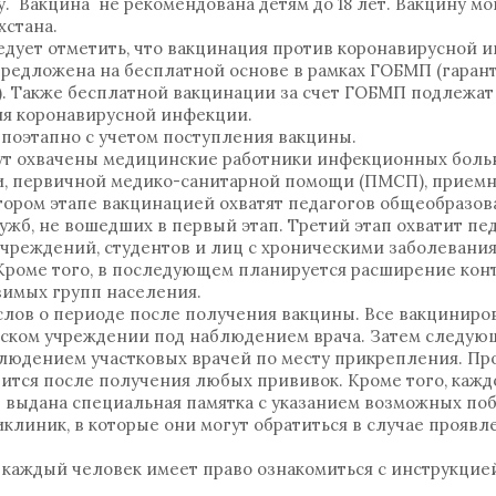
. Вакцина не рекомендована детям до 18 лет. Вакцину м
хстана.
едует отметить, что вакцинация против коронавирусной 
предложена на бесплатной основе в рамках ГОБМП (гара
. Также бесплатной вакцинации за счет ГОБМП подлежат
ия коронавирусной инфекции.
 поэтапно с учетом поступления вакцины.
ут охвачены медицинские работники инфекционных больн
, первичной медико-санитарной помощи (ПМСП), приемн
тором этапе вакцинацией охватят педагогов общеобразов
ужб, не вошедших в первый этап. Третий этап охватит пе
учреждений, студентов и лиц с хроническими заболевания
роме того, в последующем планируется расширение кон
имых групп населения.
 слов о периоде после получения вакцины. Все вакцинир
нском учреждении под наблюдением врача. Затем следующ
людением участковых врачей по месту прикрепления. Пр
тся после получения любых прививок. Кроме того, кажд
 выдана специальная памятка с указанием возможных по
линик, в которые они могут обратиться в случае проявл
, каждый человек имеет право ознакомиться с инструкцией