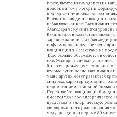
В результате взаимодействия вак
подобный тому, который формируе
подвергает человека осложнениям
В ответ на введение вакцины орг
избавляясь от нее. Вакцинация п
благодаря чему снизится уровень 
Вакцинация в Казахстане является
здравоохранения» любая медицинск
информированного согласия приви
вакцинации в Казахстане не пред
Еще больше обсуждается в соцсет
нее. Эксперты спешат успокоить,
бывают преимущественно легкой и
вторые сутки после вакцинации и
Чаще других могут развиться кр
синдром, характеризующийся озно
недомоганием, головной болью и м
Перед любой вакцинацией медицин
имеется тяжелое аллергическое за
предугадать аллергическую реакц
своевременного реагирования чел
медучреждения) первые 30 минут 