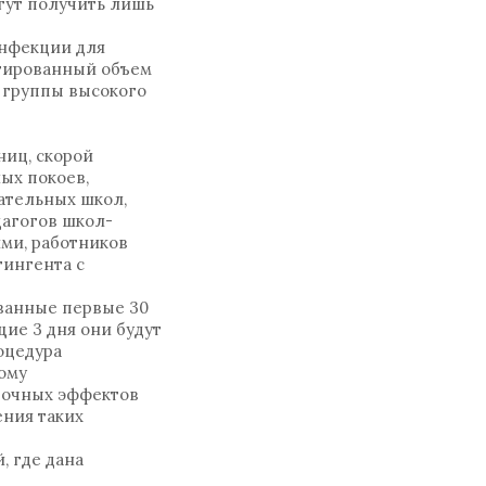
огут получить лишь
инфекции для
нтированный объем
 группы высокого
иц, скорой
ых покоев,
ательных школ,
дагогов школ-
ми, работников
тингента с
ованные первые 30
ие 3 дня они будут
оцедура
ому
бочных эффектов
ения таких
, где дана