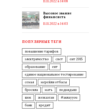
11.11.2022 в 14:08
Высокое звание
финансиста
11.11.2022 в 14:03
ПОПУЛЯРНЫЕ ТЕГИ
повышение тарифов
электричество
свет
ент 2015
образование
ент
единое национальное тестирование
семья
мерейли отбасы
бросила
мать
подкидыш
шок
жезказган
#аялауyou
банк
кредит