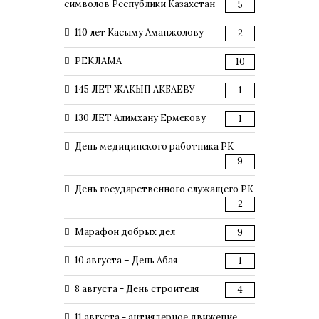
символов Республики Казахстан
5
110 лет Касыму Аманжолову
2
РЕКЛАМА
10
145 ЛЕТ ЖАКЫП АКБАЕВУ
1
130 ЛЕТ Алимхану Ермекову
1
День медицинского работника РК
9
День государственного служащего РК
2
Марафон добрых дел
9
10 августа – День Абая
1
8 августа - День строителя
4
11 августа - антиядерное движение