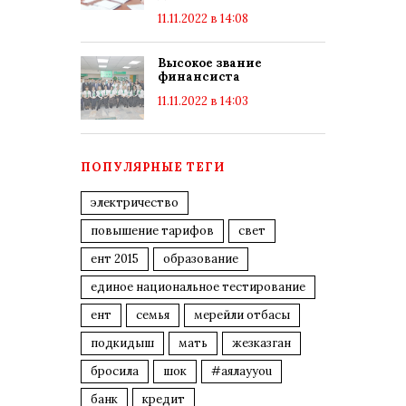
11.11.2022 в 14:08
Высокое звание
финансиста
11.11.2022 в 14:03
ПОПУЛЯРНЫЕ ТЕГИ
электричество
повышение тарифов
свет
ент 2015
образование
единое национальное тестирование
ент
семья
мерейли отбасы
подкидыш
мать
жезказган
бросила
шок
#аялауyou
банк
кредит