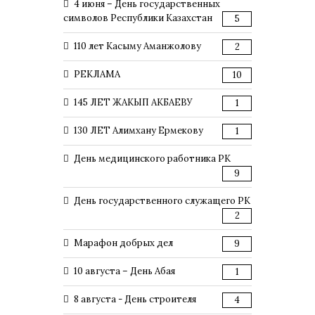
4 июня – День государственных
символов Республики Казахстан
5
110 лет Касыму Аманжолову
2
РЕКЛАМА
10
145 ЛЕТ ЖАКЫП АКБАЕВУ
1
130 ЛЕТ Алимхану Ермекову
1
День медицинского работника РК
9
День государственного служащего РК
2
Марафон добрых дел
9
10 августа – День Абая
1
8 августа - День строителя
4