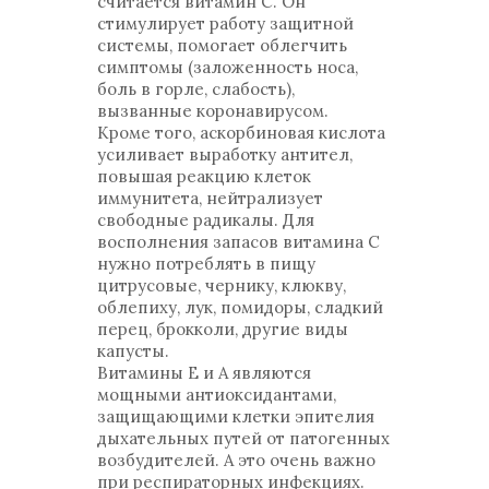
считается витамин C. Он
стимулирует работу защитной
системы, помогает облегчить
симптомы (заложенность носа,
боль в горле, слабость),
вызванные коронавирусом.
Кроме того, аскорбиновая кислота
усиливает выработку антител,
повышая реакцию клеток
иммунитета, нейтрализует
свободные радикалы. Для
восполнения запасов витамина C
нужно потреблять в пищу
цитрусовые, чернику, клюкву,
облепиху, лук, помидоры, сладкий
перец, брокколи, другие виды
капусты.
Витамины E и A являются
мощными антиоксидантами,
защищающими клетки эпителия
дыхательных путей от патогенных
возбудителей. А это очень важно
при респираторных инфекциях.