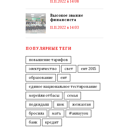
11.11.2022 в 14:08
Высокое звание
финансиста
11.11.2022 в 14:03
ПОПУЛЯРНЫЕ ТЕГИ
повышение тарифов
электричество
свет
ент 2015
образование
ент
единое национальное тестирование
мерейли отбасы
семья
подкидыш
шок
жезказган
бросила
мать
#аялауyou
банк
кредит