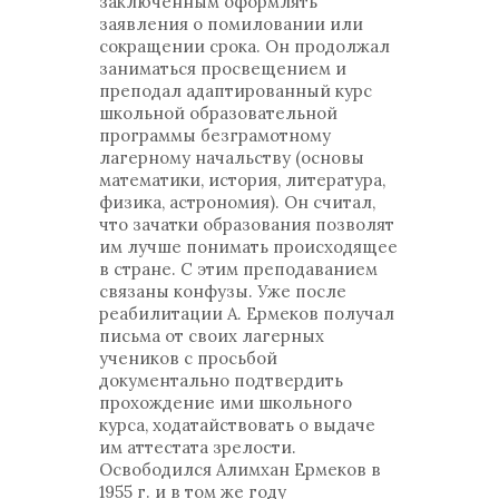
заключенным оформлять
заявления о помиловании или
сокращении срока. Он продолжал
заниматься просвещением и
преподал адаптированный курс
школьной образовательной
программы безграмотному
лагерному начальству (основы
математики, история, литература,
физика, астрономия). Он считал,
что зачатки образования позволят
им лучше понимать происходящее
в стране. С этим преподаванием
связаны конфузы. Уже после
реабилитации А. Ермеков получал
письма от своих лагерных
учеников с просьбой
документально подтвердить
прохождение ими школьного
курса, ходатайствовать о выдаче
им аттестата зрелости.
Освободился Алимхан Ермеков в
1955 г. и в том же году