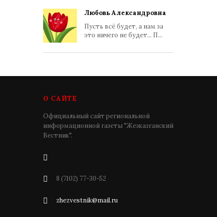
Любовь Александровна
Пусть всё будет, а нам за
это ничего не будет... П...
О САЙТЕ
Официальный сайт региональной
информационной газеты "Жезказганский
Вестник".
8 (7102) 77-30-52
zhezvestnik@mail.ru