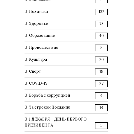
Политика
132
Здоровье
78
Образование
40
Происшествия
5
Культура
20
Спорт
19
COVID-19
27
Борьба с коррупцией
4
За строкой Послания
14
1 ДЕКАБРЯ – ДЕНЬ ПЕРВОГО
ПРЕЗИДЕНТА
5