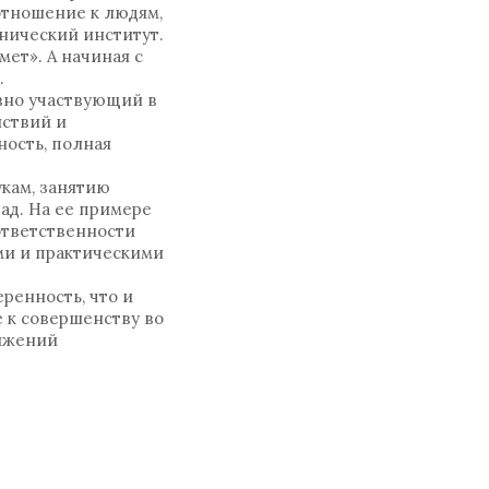
отношение к людям,
хнический институт.
ет». А начиная с
.
ивно участвующий в
йствий и
ность, полная
кам, занятию
зад. На ее примере
ответственности
ми и практическими
ренность, что и
 к совершенству во
ижений