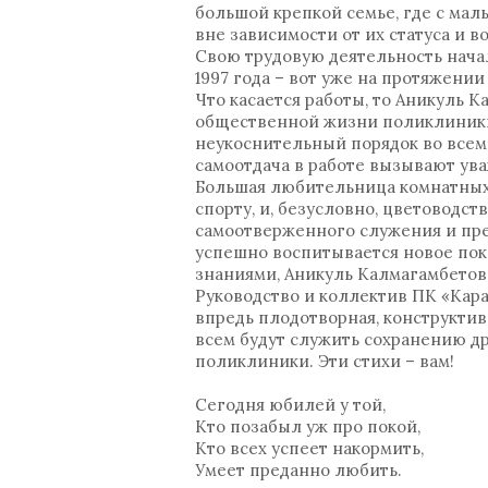
большой крепкой семье, где с ма
вне зависимости от их статуса и в
Свою трудовую деятельность нача
1997 года – вот уже на протяжении
Что касается работы, то Аникуль 
общественной жизни поликлиники. 
неукоснительный порядок во всем.
самоотдача в работе вызывают ув
Большая любительница комнатных 
спорту, и, безусловно, цветоводст
самоотверженного служения и пре
успешно воспитывается новое пок
знаниями, Аникуль Калмагамбетов
Руководство и коллектив ПК «Кара
впредь плодотворная, конструкти
всем будут служить сохранению 
поликлиники. Эти стихи – вам!
Сегодня юбилей у той,
Кто позабыл уж про покой,
Кто всех успеет накормить,
Умеет преданно любить.