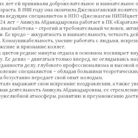
лых лет ей прививали доброжелательное и внимательное 
озраста. В 1988 году она окончила Джезказганский полите
ла ведущим специалистом в НПО «Джезказган НИПИцветм
 24 лет – Аникуль Абдыкадыровна работает в ПК «Каратал»
Калмагамбетова – строгий и требовательный человек, акт
Ее кредо – аккуратность и внимательность, четкость де
 Коммуникабельность, умение работать с людьми, искрен
ажение и признание коллег.
цветов редкие минуты отдыха в основном посвящает вну
ву. Ее девиз – двигаться только вперед, не оглядываясь на
данности делу, глубокого профессионализма и высокой 
оление специалистов – обладая большими теоретически
а безустанно передает свой опыт молодым.
тал» выражают свои искренние поздравления, а также уве
вная деятельность Аникуль Абдыкадыровны, ее стремление
дружелюбной атмосферы, развитию и преумножению дост