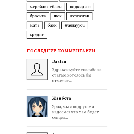
мерейли отбасы
подкидыш
бросила
шок
жезказган
мать
банк
#аялауyou
кредит
ПОСЛЕДНИЕ КОММЕНТАРИИ
Dastan
Здравсивуйте спасибо за
статью.хотелось бы
отметит...
Жанбота
Ураа, мы с подругами
надеемся что там будет
секция...