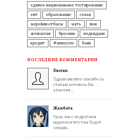
единое национальное тестирование
ент
образование
семья
мерейли отбасы
мать
шок
жезказган
бросила
подкидыш
кредит
#аялауyou
банк
ПОСЛЕДНИЕ КОММЕНТАРИИ
Dastan
Здравсивуйте спасибо за
статью.хотелось бы
отметит...
Жанбота
Ураа, мы с подругами
надеемся что там будет
секция...