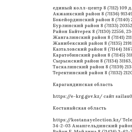
единый колл-центр 8 (7112) 109 
Акжаикский район 8 (71136) 9134
Бокейординский район 8 (71140) 2
Бурлинский район 8 (71133) 20352
Район Байтерек 8 (71130) 22556, 23
Жангалинский район 8 (71141) 21
Жанибекский район 8 (71135) 2191
Казталовский район 8 (71144) 3167
Каратобинский район 8 (71145) 31
Сырымский район 8 (71134) 31163,
Таскалинский район 8 (71139) 213
Теректинский район 8 (71132) 212
Карагандинская область
https://e-krg.gov.kz/ сайт sailau
Костанайская область
https://kostanayelection.kz/ Te
34-2-03 Амангельдинский район 8 
Район Б. Майлина 8 (71436) 3-62-