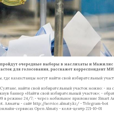
ане пройдут очередные выборы в маслихаты и Мажилис
часток для голосования, расскажет корреспондент М
 где казахстанцы могут найти свой избирательный участ
-Султане, найти свой избирательный участок можно: - на 
кликнув баннер «Найти свой избирательный участок»; - об
09 в режиме 24/7; - через мобильное приложение Smart As
. Алматы - сайт http://service.almaty.kz/ - Telegram-bot
а онлайн-сервисах Open Almaty - колл-центр 221-10-01