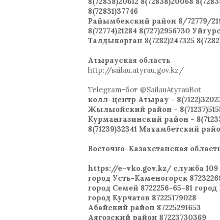
8(72838)20612 8(72838)20068 8(728
8(72831)37746
Райымбекcкий район 8/72779/219
8(72774)21284 8(727)2956730 Уйгур
Талдыкорган 8(7282)247325 8(7282
Атырауская область
http://sailau.atyrau.gov.kz/
Telegram-бот @SailauAtyrauBot
колл-центр Атырау - 8(7122)320233
Жылыойский район - 8(71237)5155
Курмангазинский район - 8(7123
8(71239)32341 Махамбетский район
Восточно-Казахстанская област
https://e-vko.gov.kz/ служба 10
город Усть-Каменогорск 87232268
город Семей 8722256-65-81 город
город Курчатов 87225179028
Абайский район 87225291653
Аягозский район 87223730369