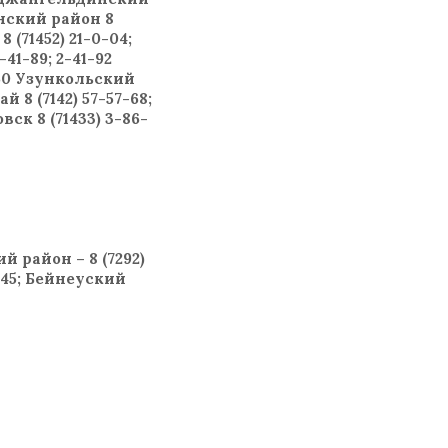
инский район 8
 (71452) 21-0-04;
41-89; 2-41-92
0-50 Узункольский
й 8 (7142) 57-57-68;
вск 8 (71433) 3-86-
й район – 8 (7292)
6-45; Бейнеуский