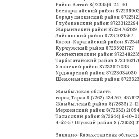
Район Алтай 8(72335)6-24-40
Бескарагайский район 87223690
Бородулихинский район 8722512
Глубоковский район 87233122294
Жарминский район 87234765189
Зайсанский район 87234021567
Катон-Карагайский район 872341
Курчумский район 87233921727
Кокпектинский район 872348223
Тарбагатайский район 872346217
Уланский район 87233827033
Урджарский район 87223034030
Шемонаихинский район 8723323
Жамбылская область
город Тараз 8 (7262) 434767, 4376
Жамбылский район 8(72633) 2-12-
Меркенский район 8(72632) 21094
Таласский район 8(72644) 6-10-00
4-52-57 Шуский район 8 (72638) 31
Западно-Казахстанская область