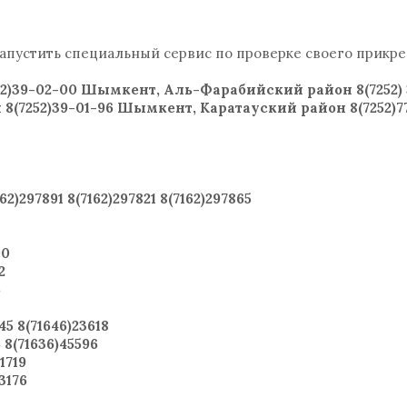
апустить специальный сервис по проверке своего прикре
2)39-02-00 Шымкент, Аль-Фарабийский район 8(7252) 
7252)39-01-96 Шымкент, Каратауский район 8(7252)77-
2)297891 8(7162)297821 8(7162)297865
10
2
6
5 8(71646)23618
8(71636)45596
1719
3176