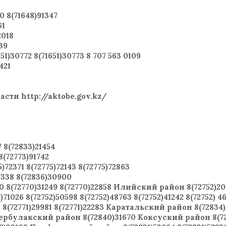
 8(71648)91347
61
2018
39
)30772 8(71651)30773 8 707 563 0109
421
ти http://aktobe.gov.kz/
8(72833)21454
(72773)91742
2371 8(72775)72143 8(72775)72863
338 8(72836)30900
(72770)31249 8(72770)22858 Илийский район 8(72752)208
)71026 8(72752)50598 8(72752)48763 8(72752)41242 8(72752) 4
8(72771)29981 8(72771)22283 Каратальский район 8(72834)
Кербулакский район 8(72840)31670 Коксуский район 8(7