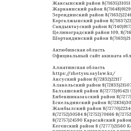
Жаксынский район 8(71635)31051
Жаркаинский район 8(71648)91290
Зерендинский район 8(71632)224
Коргалжынский район 8(71637)2
Сандыктауский район 8(7140)917
Целиноградский район 109, 8(71651
Шортандинский район 8(71631)21
Актюбинская область
Официальный сайт акимата облас
Алматинская область
https://zhetysu.saylaw.kz/
Аксуский район 8(72832)22117
Алакольский район 8(72833)21507 
Балхашский район 8(72773)95421 8
Енбекшиказахский район 8(72775)7
Ескельдинский район 8(72836)30
Жамбылский район 8(72770)22340 8
8(72752)30584 8(72752)70666 8(72752
8(72757)24590 Карасайский район 
Кегенский район 8 (72777)21560 