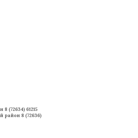
8 (72634) 61215
й район 8 (72636)