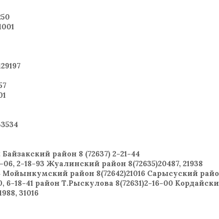
250
1001
29197
57
01
3534
22 Байзакский район 8 (72637) 2-21-44
06, 2-18-93 Жуалинский район 8(72635)20487, 21938
 Мойынкумский район 8(72642)21016 Сарысуский район 
, 6-18-41 район Т.Рыскулова 8(72631)2-16-00 Кордайски
988, 31016