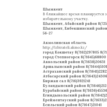
Шымкент
В ближайшее время планируется з
избирательному участку.
Шымкент, Абайский район 8(725
Шымкент, Енбекшинский район 8(
56-27
Акмолинская область
http://izbirateli.akmo.kz/
город Кокшетау 8(7162)297805 8(716
город Степногорск 8(71645)68800
Аккольский район 8(71638)20631
Аршалынский район 8(71644)510
Астраханский район 8(71641)2282
Атбасарский район 8(71643)2430
Биржан сал 8(716)3921241
Буландынский район 8(71646)2124
Бурабайский район 8(71636)45536 
Егиндыкольский район 8(71642)2
Ерейментауский район 8(71633)2
Есильский район 8(71647)21041