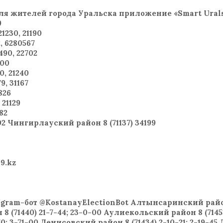
для жителей города Уральска приложение «Smart Uralsk»
9
1230, 21190
, 6280567
490, 22702
100
0, 21240
9, 31167
826
 21129
82
02 Чингирлауский район 8 (71137) 34199
09.kz
legram-бот @KostanayElectionBot Алтынсаринский район 
(71440) 21-7-44; 23-0-00 Аулиекольский район 8 (71453)
70; 3-71-00 Денисовский район 8 (71434) 2-10-21; 2-19-