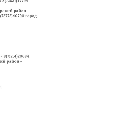
 8(72831)47794
арский район
(72772)40790 город
 8(71231)20684
кий район -
»