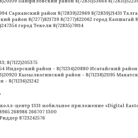
38)20109 Панфиловский район 8(72831)53664 8(72831)52230
94 Сарканский район 8(72839)22969 8(72839)21431 Талг
ский район 8(7277)821739 8(7277)822062 город Капшагай 8
)247354 город Текели 8(72835)79114
; 8(7122)205375
4 Индерский район - 8(71234)20880 Исатайский район -
3)20920 Кызылкогинский район - 8(71238)21195 Макатс
 - 8(71236)21242
ь
9 колл-центр 1331 мобильное приложение «Digital East
965 268986 266707 1300
 Риддер 8723242576