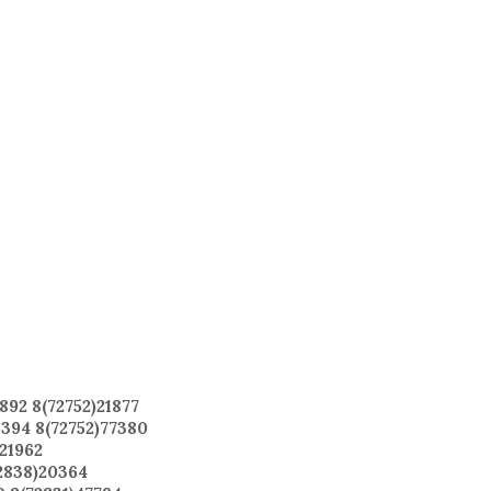
92 8(72752)21877
6394 8(72752)77380
21962
2838)20364