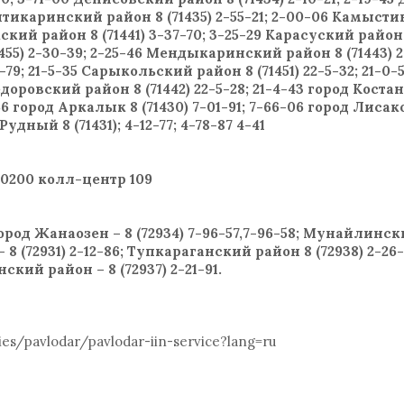
 Житикаринский район 8 (71435) 2-55-21; 2-00-06 Камыст
кский район 8 (71441) 3-37-70; 3-25-29 Карасуский район 8
455) 2-30-39; 2-25-46 Мендыкаринский район 8 (71443) 2-
-79; 21-5-35 Сарыкольский район 8 (71451) 22-5-32; 21-
едоровский район 8 (71442) 22-5-28; 21-4-43 город Костана
-66 город Аркалык 8 (71430) 7-01-91; 7-66-06 город Лисако
Рудный 8 (71431); 4-12-77; 4-78-87 4-41
00200 колл-центр 109
 город Жанаозен – 8 (72934) 7-96-57,7-96-58; Мунайлински
8 (72931) 2-12-86; Тупкараганский район 8 (72938) 2-2
нский район – 8 (72937) 2-21-91.
es/pavlodar/pavlodar-iin-service?lang=ru