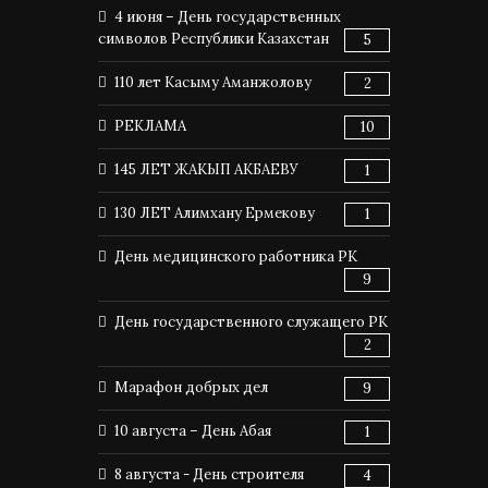
4 июня – День государственных
символов Республики Казахстан
5
110 лет Касыму Аманжолову
2
РЕКЛАМА
10
145 ЛЕТ ЖАКЫП АКБАЕВУ
1
130 ЛЕТ Алимхану Ермекову
1
День медицинского работника РК
9
День государственного служащего РК
2
Марафон добрых дел
9
10 августа – День Абая
1
8 августа - День строителя
4