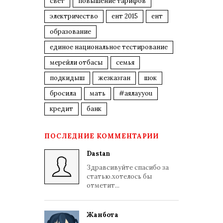
свет
повышение тарифов
электричество
ент 2015
ент
образование
единое национальное тестирование
мерейли отбасы
семья
подкидыш
жезказган
шок
бросила
мать
#аялауyou
кредит
банк
ПОСЛЕДНИЕ КОММЕНТАРИИ
Dastan
Здравсивуйте спасибо за
статью.хотелось бы
отметит...
Жанбота