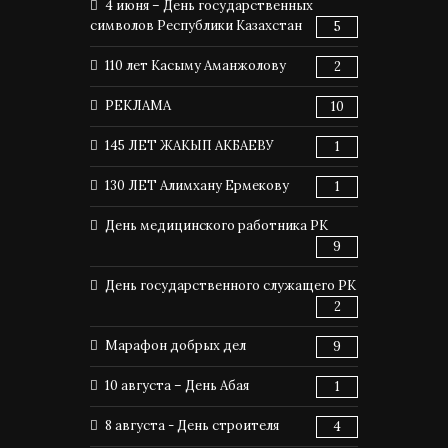
4 июня – День государственных
символов Республики Казахстан
5
110 лет Касыму Аманжолову
2
РЕКЛАМА
10
145 ЛЕТ ЖАКЫП АКБАЕВУ
1
130 ЛЕТ Алимхану Ермекову
1
День медицинского работника РК
9
День государственного служащего РК
2
Марафон добрых дел
9
10 августа – День Абая
1
8 августа - День строителя
4