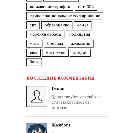
повышение тарифов
ент 2015
единое национальное тестирование
ент
образование
семья
мерейли отбасы
подкидыш
мать
бросила
жезказган
шок
#аялауyou
кредит
банк
ПОСЛЕДНИЕ КОММЕНТАРИИ
Dastan
Здравсивуйте спасибо за
статью.хотелось бы
отметит...
Жанбота