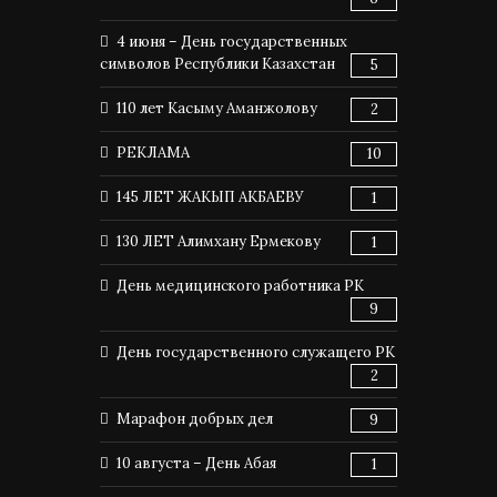
4 июня – День государственных
символов Республики Казахстан
5
110 лет Касыму Аманжолову
2
РЕКЛАМА
10
145 ЛЕТ ЖАКЫП АКБАЕВУ
1
130 ЛЕТ Алимхану Ермекову
1
День медицинского работника РК
9
День государственного служащего РК
2
Марафон добрых дел
9
10 августа – День Абая
1