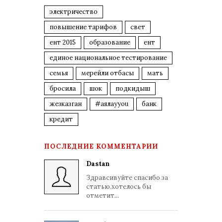
электричество
повышение тарифов
свет
ент 2015
образование
ент
единое национальное тестирование
семья
мерейли отбасы
мать
бросила
шок
подкидыш
жезказган
#аялауyou
банк
кредит
ПОСЛЕДНИЕ КОММЕНТАРИИ
Dastan
Здравсивуйте спасибо за
статью.хотелось бы
отметит...