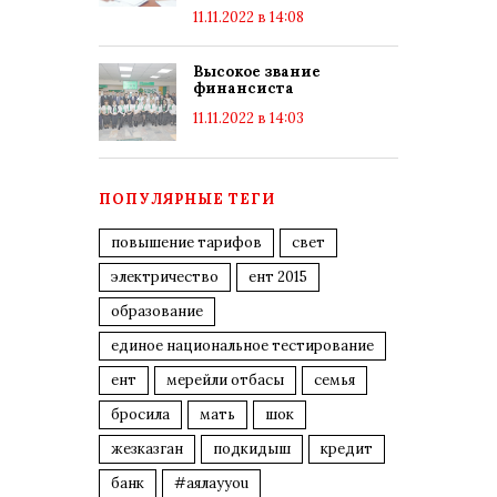
11.11.2022 в 14:08
Высокое звание
финансиста
11.11.2022 в 14:03
ПОПУЛЯРНЫЕ ТЕГИ
повышение тарифов
свет
электричество
ент 2015
образование
единое национальное тестирование
ент
мерейли отбасы
семья
бросила
мать
шок
жезказган
подкидыш
кредит
банк
#аялауyou