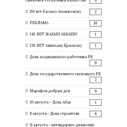
символов Республики Казахстан
5
110 лет Касыму Аманжолову
2
РЕКЛАМА
10
145 ЛЕТ ЖАКЫП АКБАЕВУ
1
130 ЛЕТ Алимхану Ермекову
1
День медицинского работника РК
9
День государственного служащего РК
2
Марафон добрых дел
9
10 августа – День Абая
1
8 августа - День строителя
4
11 августа - антиядерное движение