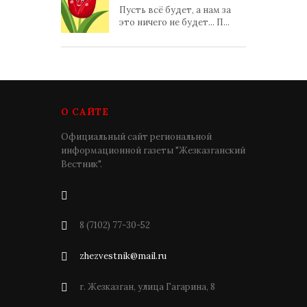
Пусть всё будет, а нам за
это ничего не будет... П...
О САЙТЕ
Официальный сайт региональной
информационной газеты "Жезказганский
Вестник".
8 (7102) 77-30-52
zhezvestnik@mail.ru
г. Жезказган, улица Гагарина, 8