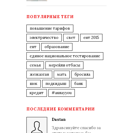
ПОПУЛЯРНЫЕ ТЕГИ
повышение тарифов
электричество
свет
ент 2015
ент
образование
единое национальное тестирование
семья
мерейли отбасы
жезказган
мать
бросила
шок
подкидыш
банк
кредит
#аялауyou
ПОСЛЕДНИЕ КОММЕНТАРИИ
Dastan
Здравсивуйте спасибо за