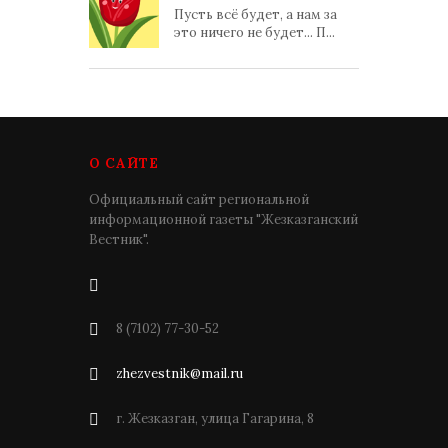
Пусть всё будет, а нам за
это ничего не будет... П...
О САЙТЕ
Официальный сайт региональной
информационной газеты "Жезказганский
Вестник".
8 (7102) 77-30-52
zhezvestnik@mail.ru
г. Жезказган, улица Гагарина, 8