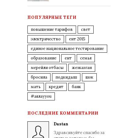
ПОПУЛЯРНЫЕ ТЕГИ
повышение тарифов
свет
электричество
ент 2015
единое национальное тестирование
образование
ент
семья
мерейли отбасы
жезказган
бросила
подкидыш
шок
мать
кредит
банк
#аялауyou
ПОСЛЕДНИЕ КОММЕНТАРИИ
Dastan
Здравсивуйте спасибо за