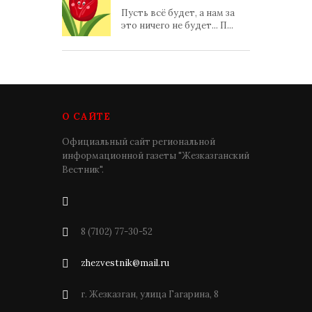
Пусть всё будет, а нам за
это ничего не будет... П...
О САЙТЕ
Официальный сайт региональной
информационной газеты "Жезказганский
Вестник".
8 (7102) 77-30-52
zhezvestnik@mail.ru
г. Жезказган, улица Гагарина, 8