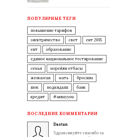
ПОПУЛЯРНЫЕ ТЕГИ
повышение тарифов
электричество
свет
ент 2015
ент
образование
единое национальное тестирование
семья
мерейли отбасы
жезказган
мать
бросила
шок
подкидыш
банк
кредит
#аялауyou
ПОСЛЕДНИЕ КОММЕНТАРИИ
Dastan
Здравсивуйте спасибо за