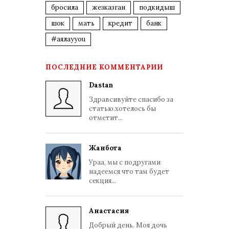
бросила
жезказган
подкидыш
шок
мать
кредит
банк
#аялауyou
ПОСЛЕДНИЕ КОММЕНТАРИИ
Dastan
Здравсивуйте спасибо за
статью.хотелось бы
отметит...
Жанбота
Ураа, мы с подругами
надеемся что там будет
секция...
Анастасия
Добрый день. Моя дочь