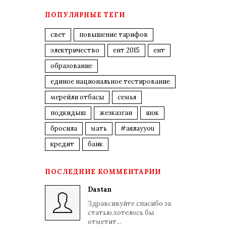
ПОПУЛЯРНЫЕ ТЕГИ
свет
повышение тарифов
электричество
ент 2015
ент
образование
единое национальное тестирование
мерейли отбасы
семья
подкидыш
жезказган
шок
бросила
мать
#аялауyou
кредит
банк
ПОСЛЕДНИЕ КОММЕНТАРИИ
Dastan
Здравсивуйте спасибо за
статью.хотелось бы
отметит...