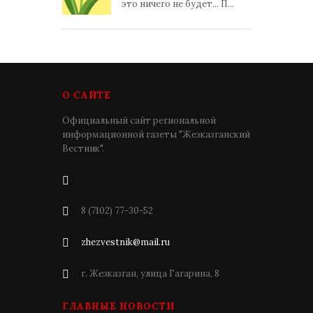
это ничего не будет... П...
О САЙТЕ
Официальный сайт региональной
информационной газеты "Жезказганский
Вестник".
8 (7102) 77-30-52
zhezvestnik@mail.ru
г. Жезказган, улица Гагарина, 8
ГЛАВНЫЕ НОВОСТИ