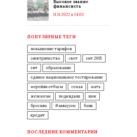
Высокое звание
финансиста
11.11.2022 в 14:03
ПОПУЛЯРНЫЕ ТЕГИ
повышение тарифов
электричество
свет
ент 2015
ент
образование
единое национальное тестирование
мерейли отбасы
семья
мать
жезказган
подкидыш
шок
бросила
#аялауyou
банк
кредит
ПОСЛЕДНИЕ КОММЕНТАРИИ