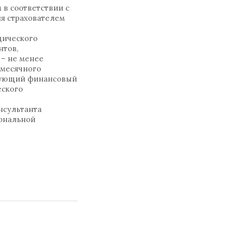
 в соответствии с
я страхователем
дического
нтов,
 – не менее
 месячного
твующий финансовый
еского
нсультанта
иональной