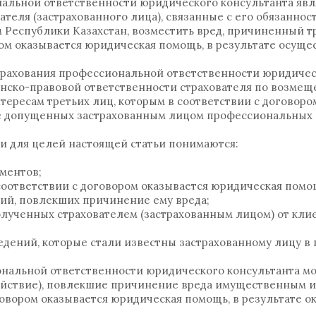
альной ответственности юридического консультанта яв
еля (застрахованного лица), связанные с его обязанност
 Республики Казахстан, возместить вред, причиненный т
ром оказывается юридическая помощь, в результате осуще
трахования профессиональной ответственности юридичес
анско-правовой ответственности страхователя по возмещ
ресам третьих лиц, которым в соответствии с договоро
те допущенных застрахованным лицом профессиональных
 для целей настоящей статьи понимаются:
ментов;
соответствии с договором оказывается юридическая помо
ий, повлекших причинение ему вреда;
полученных страхователем (застрахованным лицом) от кли
едений, которые стали известны застрахованному лицу в 
нальной ответственности юридического консультанта мо
ействие), повлекшие причинение вреда имущественным и
говором оказывается юридическая помощь, в результате о