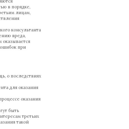
ляются
ью в порядке,
ретьим лицам,
ствления
кого консультанта
ению вреда,
м оказывается
 ошибок при
щь, о последствиях
ента для оказания
процессе оказания
гут быть
нтересам третьих
казания такой