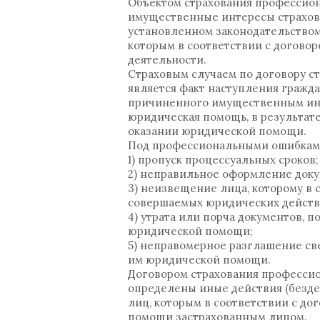
Объектом страхования профессион
имущественные интересы страховат
установленном законодательством
которым в соответствии с догово
деятельности.
Страховым случаем по договору с
является факт наступления гражд
причиненного имущественным инте
юридическая помощь, в результа
оказании юридической помощи.
Под профессиональными ошибками
1) пропуск процессуальных сроков;
2) неправильное оформление доку
3) неизвещение лица, которому в 
совершаемых юридических действ
4) утрата или порча документов, 
юридической помощи;
5) неправомерное разглашение св
им юридической помощи.
Договором страхования профессио
определены иные действия (безд
лиц, которым в соответствии с до
помощи застрахованным лицом.