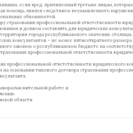
пившим, если вред, причиненный третьим лицам, которым
кая помощь, явился следствием неумышленного нарушени
ональных обязанностей.
ору страхования профессиональной ответственности юри
ловиями и должен составлять для юридических консульта
территории города республиканского значения, столицы,
ских консультантов – не менее пятисоткратного размера
енного законом о республиканском бюджете на соответс
а страхования профессиональной ответственности юридич
ния профессиональной ответственности юридического ко
 на основании типового договора страхования професс
нсультанта.
аворазъяснительной работе и
елению
нской области