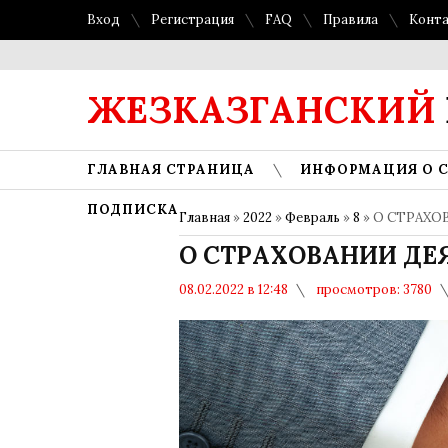
Вход
Регистрация
FAQ
Правила
Конт
ЖЕЗКАЗГАНСКИЙ
ГЛАВНАЯ СТРАНИЦА
ИНФОРМАЦИЯ О 
ПОДПИСКА
Главная
»
2022
»
Февраль
»
8
» О СТРАХ
О СТРАХОВАНИИ ДЕ
08.02.2022 в 12:48
просмотров: 3780