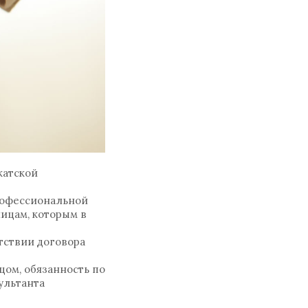
катской
профессиональной
ицам, которым в
тствии договора
цом, обязанность по
ультанта