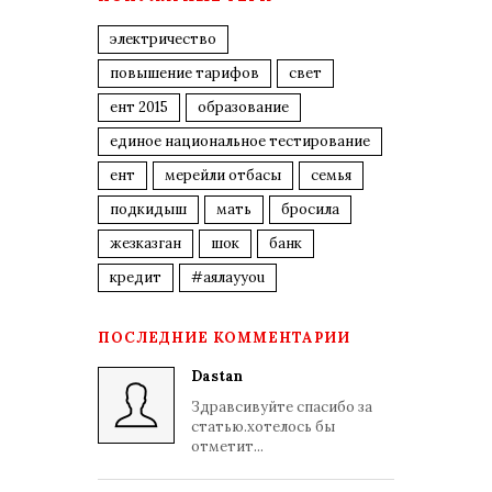
электричество
повышение тарифов
свет
ент 2015
образование
единое национальное тестирование
ент
мерейли отбасы
семья
подкидыш
мать
бросила
жезказган
шок
банк
кредит
#аялауyou
ПОСЛЕДНИЕ КОММЕНТАРИИ
Dastan
Здравсивуйте спасибо за
статью.хотелось бы
отметит...