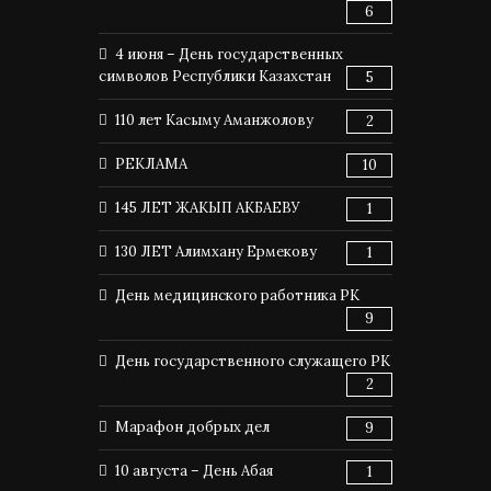
6
4 июня – День государственных
символов Республики Казахстан
5
110 лет Касыму Аманжолову
2
РЕКЛАМА
10
145 ЛЕТ ЖАКЫП АКБАЕВУ
1
130 ЛЕТ Алимхану Ермекову
1
День медицинского работника РК
9
День государственного служащего РК
2
Марафон добрых дел
9
10 августа – День Абая
1